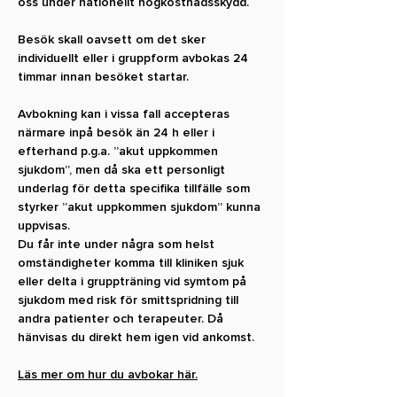
oss under nationellt högkostnadsskydd.
Besök skall oavsett om det sker
individuellt eller i gruppform avbokas 24
timmar innan besöket startar.
Avbokning kan i vissa fall accepteras
närmare inpå besök än 24 h eller i
efterhand p.g.a. ”akut uppkommen
sjukdom”, men då ska ett personligt
underlag för detta specifika tillfälle som
styrker ”akut uppkommen sjukdom” kunna
uppvisas.
Du får inte under några som helst
omständigheter komma till kliniken sjuk
eller delta i gruppträning vid symtom på
sjukdom med risk för smittspridning till
andra patienter och terapeuter. Då
hänvisas du direkt hem igen vid ankomst.
Läs mer om hur du avbokar här.