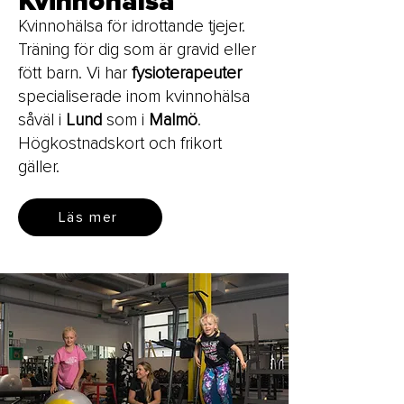
Kvinnohälsa
Kvinnohälsa för idrottande tjejer.
Träning för dig som är gravid eller
fött barn. Vi har
fysioterapeuter
specialiserade inom kvinnohälsa
såväl i
Lund
som i
Malmö
.
Högkostnadskort och frikort
gäller.
Läs mer