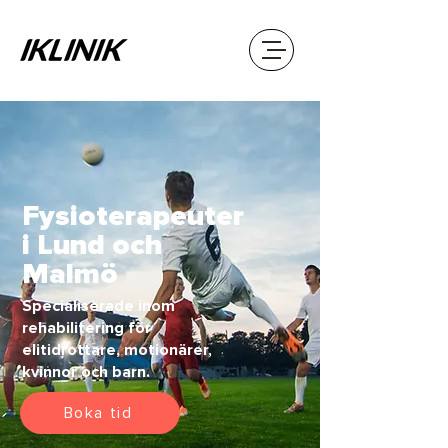
Fysioterapeuter
i Lund och
Malmö
Specialiserade inom
rehabilitering för
elitidrottare, motionärer,
kvinnor och barn.
Boka tid