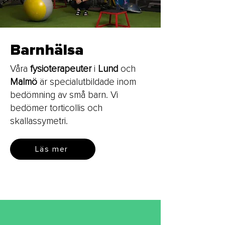
Barnhälsa
Våra
fysioterapeuter
i
Lund
och
Malmö
är specialutbildade inom
bedömning av små barn. Vi
bedömer torticollis och
skallassymetri.
Läs mer