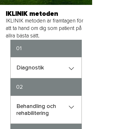
IKLINIK metoden
IKLINIK metoden är framtagen för
att ta hand om dig som patient på
allra bästa sätt.
01
Diagnostik
Noggrann och
02
strukturerad
undersökning för att
säkerställa vilken eller
Behandling och
vilka strukturer
rehabilitering
alternativt
bakomliggande