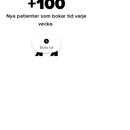
+100
Nya patienter som bokar tid varje
vecka.
Boka tid
4.4
I omdöme på google.
98%
Nöjda patienter.