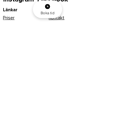
Länkar
Boka tid
Priser
Kontakt
Karriär
Av-omboka tid
Bokningsregler
FAQ
Personuppgiftspolicy
IKLINIK LUND
IKLINIK MALMÖ
Dalbyvägen 22
Lorensborgsgatan 3
224 60 Lund
21761 Malmö
© 2023 IKLINIK Sverige